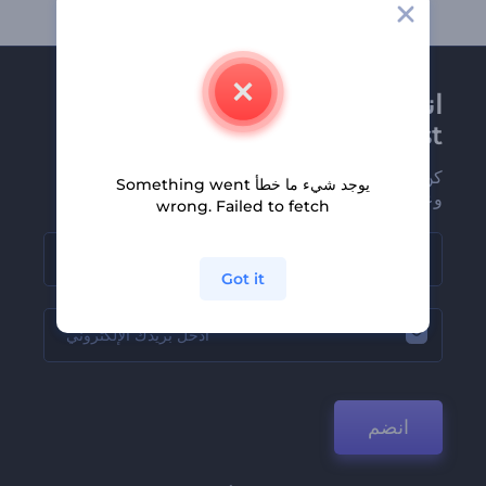
انضم إلى نشرة
Renderforest الإخبارية
كن من بين أوائل من يستلمون أحدث أخبارنا
يوجد شيء ما خطأ Something went
وعروضنا
wrong. Failed to fetch
Got it
انضم