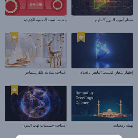
شعار أنبوب النيون الملهم
مقدمة السنة الصينية الجديدة
إظهار شعار التشتت النابض بالحياة
افتتاحية متلألئة للكريسماس
تهنئة رمضانية
افتتاحية جسيمات لهب النيون