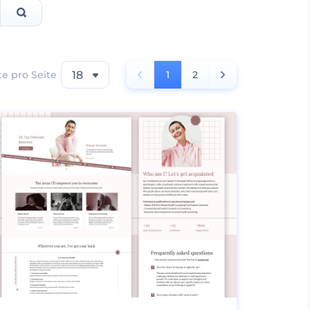
e pro Seite
18
1
2