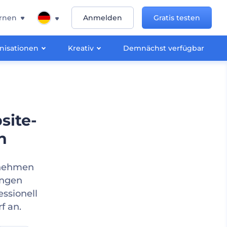
rnen
Anmelden
Gratis testen
nisationen
Kreativ
Demnächst verfügbar
site-
n
rnehmen
ungen
ssionell
f an.