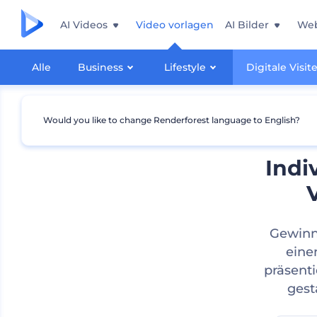
AI Videos
Video vorlagen
AI Bilder
Web
Alle
Business
Lifestyle
Digitale Visi
Would you like to change Renderforest language to English?
Indi
Gewinn
eine
präsent
gest