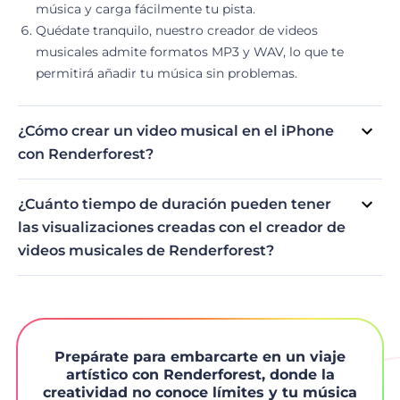
música y carga fácilmente tu pista.
Quédate tranquilo, nuestro creador de videos
musicales admite formatos MP3 y WAV, lo que te
permitirá añadir tu música sin problemas.
Dependiendo de tu nivel de suscripción, ten en cuenta
los límites de duración del archivo. Los usuarios
¿Cómo crear un video musical en el iPhone
gratuitos y aquellos que pagan por producto pueden
con Renderforest?
cargar archivos de hasta 30 MB, mientras que los
Accede a la amplia caja de herramientas del generador de
usuarios suscritos disfrutan de una extensión de 500
videos musicales de Renderforest directamente desde tu
MB.
¿Cuánto tiempo de duración pueden tener
iPhone a través de nuestra aplicación iOS. El proceso de
las visualizaciones creadas con el creador de
creación es similar al de la versión web. Selecciona la
videos musicales de Renderforest?
plantilla, carga tus archivos multimedia, y exporta el
Dependiendo del plan de suscripción, la duración de tu
video.
video musical puede ser ilimitada. Para obtener más
información sobre la duración permitida de los videos,
visita nuestro
página de precios
.
Prepárate para embarcarte en un viaje
artístico con Renderforest, donde la
creatividad no conoce límites y tu música