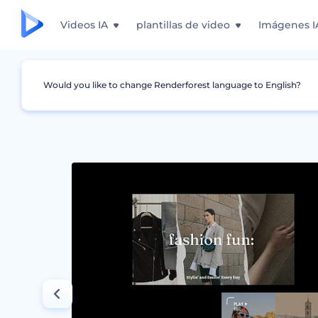
Videos IA
plantillas de video
Imágenes I
Would you like to change Renderforest language to English?
Gráficos
Miniatura de YouTube
Miniaturas