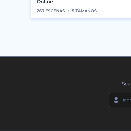
Online
263
ESCENAS
5
TAMAÑOS
Sea 