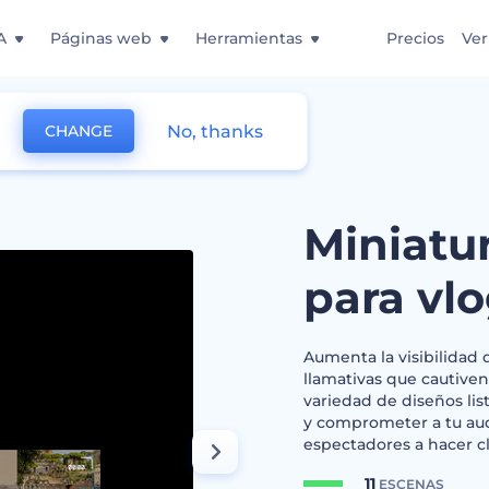
A
Páginas web
Herramientas
Precios
Ver
No, thanks
CHANGE
 de YouTube para vlogs diarios
Miniatu
para vlo
Aumenta la visibilidad 
llamativas que cautiven
variedad de diseños lis
y comprometer a tu audi
espectadores a hacer cl
11
ESCENAS