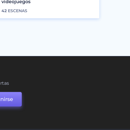
videojuegos
42
ESCENAS
ertas
nirse