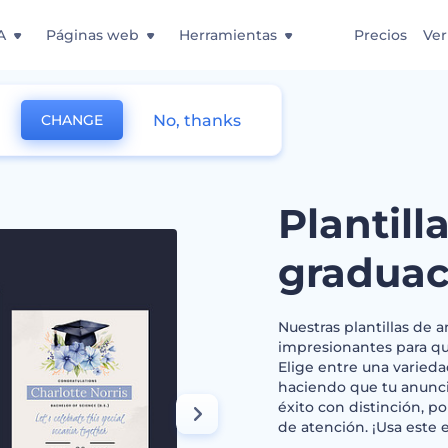
A
Páginas web
Herramientas
Precios
Ver
No, thanks
CHANGE
e graduación
Plantill
graduac
Nuestras plantillas de
impresionantes para que
Elige entre una varieda
haciendo que tu anuncio
éxito con distinción, p
de atención. ¡Usa este