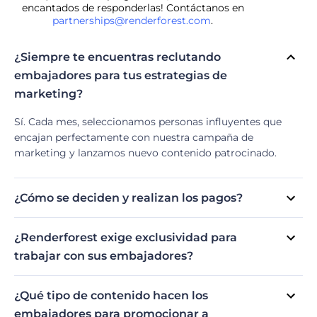
encantados de responderlas! Contáctanos en
partnerships@renderforest.com
.
¿Siempre te encuentras reclutando
embajadores para tus estrategias de
marketing?
Sí. Cada mes, seleccionamos personas influyentes que
encajan perfectamente con nuestra campaña de
marketing y lanzamos nuevo contenido patrocinado.
¿Cómo se deciden y realizan los pagos?
Todas las tarifas se acuerdan directamente con los
embajadores según la cantidad, el alcance y el
¿Renderforest exige exclusividad para
compromiso de sus seguidores. Los pagos se realizan
trabajar con sus embajadores?
mediante transferencia bancaria o PayPal.
Sí. Mientras trabajas con nosotros, aceptas no
promocionar a ningún competidor directo.
¿Qué tipo de contenido hacen los
embajadores para promocionar a