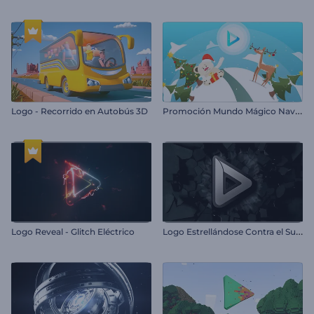
P
romoción Mundo Mágico Navideño
Logo - Recorrido en Autobús 3D
L
ogo Estrellándose Contra el Suelo
Logo Reveal - Glitch Eléctrico