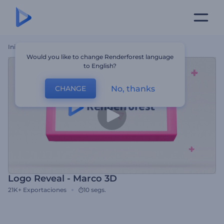
Inicio
Plantillas
Logo Reveal - Marco 3D
Would you like to change Renderforest language
to English?
No, thanks
CHANGE
Logo Reveal - Marco 3D
21K+
Exportaciones
10 segs.