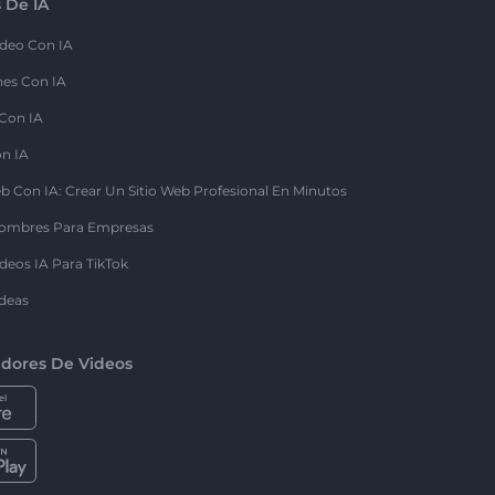
 De IA
deo Con IA
nes Con IA
 Con IA
on IA
b Con IA: Crear Un Sitio Web Profesional En Minutos
ombres Para Empresas
deos IA Para TikTok
deas
dores De Videos