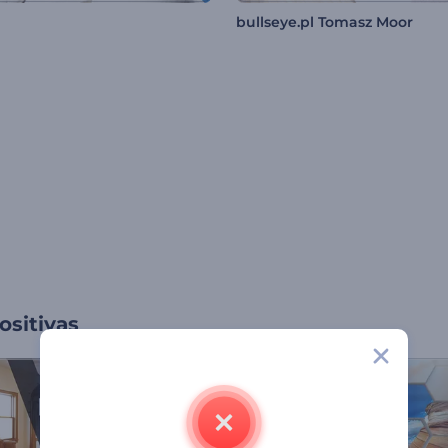
bullseye.pl Tomasz Moor
ositivas