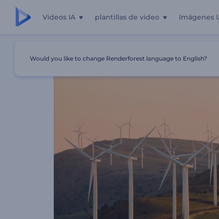
Videos IA
plantillas de video
Imágenes I
Inicio
Plantillas
Presentación De Diapositivas - Cubos
Would you like to change Renderforest language to English?