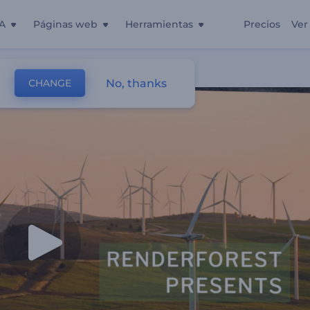
A
Páginas web
Herramientas
Precios
Ver
No, thanks
CHANGE