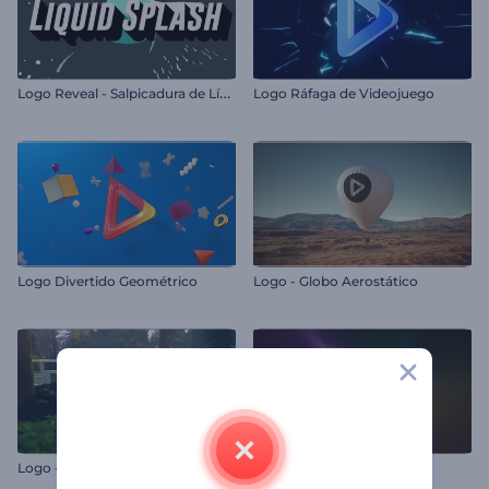
L
ogo Reveal - Salpicadura de Líquido
Logo Ráfaga de Videojuego
Logo Divertido Geométrico
Logo - Globo Aerostático
L
ogo - Arquitectura en la Naturaleza
Intro de círculos brillantes