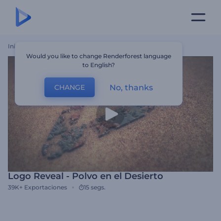
Inicio
Plantillas
Logo Reveal - Polvo En El Desierto
Would you like to change Renderforest language
to English?
No, thanks
CHANGE
Logo Reveal - Polvo en el Desierto
39K+
Exportaciones
15 segs.