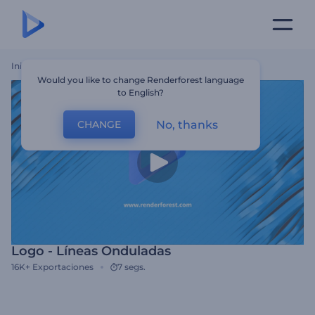
Inicio
Plantillas
Logo - Líneas Onduladas
Would you like to change Renderforest language
to English?
No, thanks
CHANGE
Logo - Líneas Onduladas
16K+
Exportaciones
7 segs.