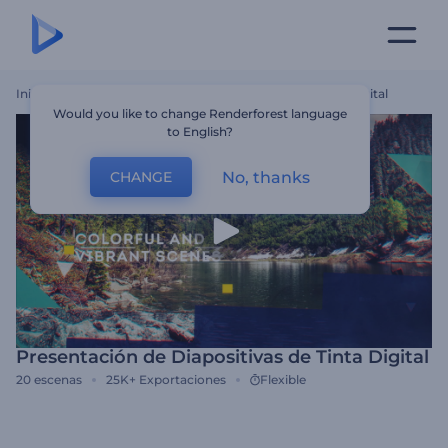
Inicio
Plantillas
Presentación De Diapositivas De Tinta Digital
Would you like to change Renderforest language
to English?
No, thanks
CHANGE
Presentación de Diapositivas de Tinta Digital
20
escenas
25K+
Exportaciones
Flexible