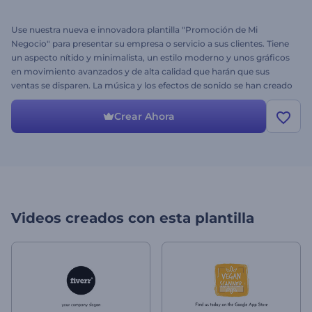
Use nuestra nueva e innovadora plantilla "Promoción de Mi
Negocio" para presentar su empresa o servicio a sus clientes. Tiene
un aspecto nítido y minimalista, un estilo moderno y unos gráficos
en movimiento avanzados y de alta calidad que harán que sus
ventas se disparen. La música y los efectos de sonido se han creado
específicamente para esta plantilla. Simplemente suba el logo de su
empresa y disfrute de la presentación perfecta de su negocio o
Crear Ahora
servicio. ¡Pruébelo gratis hoy mismo!
Videos creados con esta plantilla