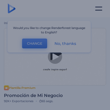
Inicio
Plantillas
Promoción De Mi Negocio
Would you like to change Renderforest language
to English?
No, thanks
CHANGE
Plantilla Premium
Promoción de Mi Negocio
92K+
Exportaciones
65 segs.