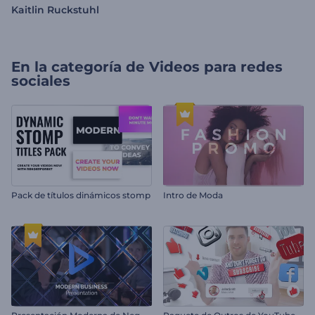
Kaitlin Ruckstuhl
En la categoría de
Videos para redes
sociales
Pack de títulos dinámicos stomp
Intro de Moda
P
resentación Moderna de Negocios