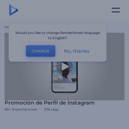
Inicio
Plantillas
Promoción De Perfil De Instagram
Would you like to change Renderforest language
to English?
No, thanks
CHANGE
Promoción de Perfil de Instagram
9K+
Exportaciones
16 segs.