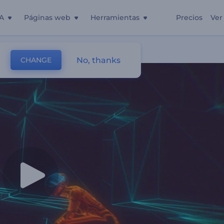
A
Páginas web
Herramientas
Precios
Ver
No, thanks
CHANGE