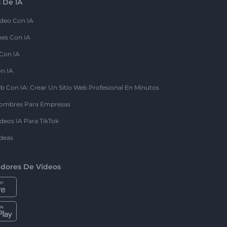
 De IA
deo Con IA
nes Con IA
 Con IA
on IA
b Con IA: Crear Un Sitio Web Profesional En Minutos
ombres Para Empresas
deos IA Para TikTok
deas
dores De Videos