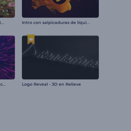
Introducción del lindo conejito de Pascua
Intro con salpicaduras de líquido colorido
Introducción Neón de Alta Tecnología
Logo Reveal - 3D en Relieve