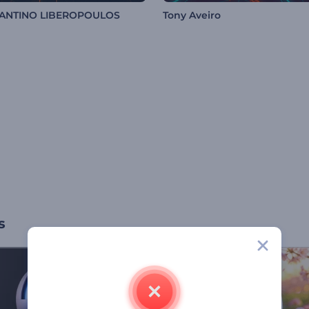
ANTINO LIBEROPOULOS
Tony Aveiro
s