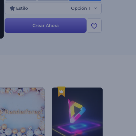
¡Empieza a crear ahora!
Estilo
Opción 1
Crear Ahora