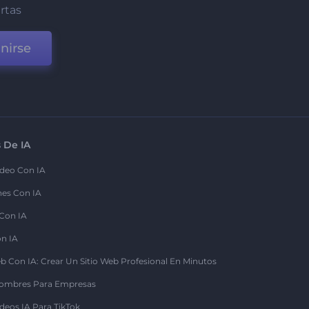
ertas
nirse
 De IA
deo Con IA
nes Con IA
 Con IA
on IA
b Con IA: Crear Un Sitio Web Profesional En Minutos
ombres Para Empresas
deos IA Para TikTok