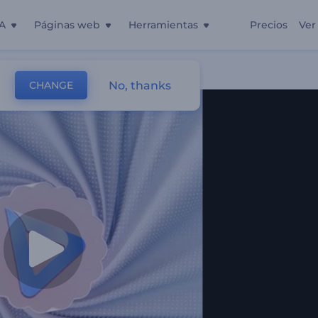
A
Páginas web
Herramientas
Precios
Ver
stractas
No, thanks
CHANGE