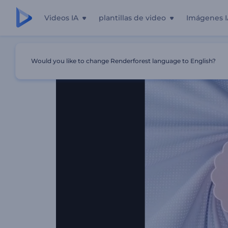
Videos IA
plantillas de video
Imágenes I
Inicio
Plantillas
Revelación De Logotipo Con Formas Ab
Would you like to change Renderforest language to English?