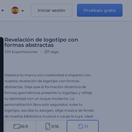
Iniciar sesión
Pruébalo gratis
Revelación de logotipo con
formas abstractas
370
Exportaciones
7 segs.
Destaca tu marca con creatividad e impacto con
nuestra revelación de logotipo con formas
abstractas. Deja que la formación dinámica de
formas geométricas presente tu logotipo y refleje
tu identidad con un toque moderno. La
personalización lleva solo segundos: sube tu
logotipo, escribe tu eslogan, elige música de fondo
de nuestra biblioteca musical o carga la tuya. Ideal
para marcas modernas, creativas u orientadas a la
16:9
9:16
1:1
tecnología que deseen destacar su estilo único.