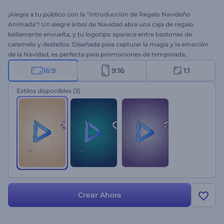
¡Alegra a tu público con la "Introducción de Regalo Navideño
Animada"! Un alegre árbol de Navidad abre una caja de regalo
bellamente envuelta, y tu logotipo aparece entre bastones de
caramelo y destellos. Diseñada para capturar la magia y la emoción
de la Navidad, es perfecta para promociones de temporada,
mensajes navideños y contenido para redes sociales. Personalizarla
16:9
9:16
1:1
es muy sencillo: sube tu logotipo, escribe tu mensaje, elige una
pista de música y selecciona tu estilo de color favorito. ¡Crea ahora!
Estilos disponibles
(3)
Crear Ahora