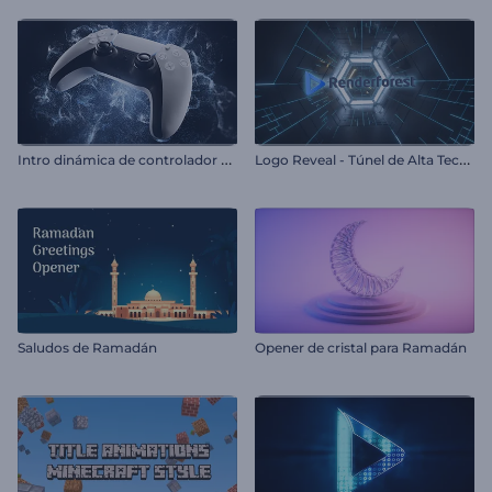
I
ntro dinámica de controlador de videojuegos
L
ogo Reveal - Túnel de Alta Tecnología
Saludos de Ramadán
Opener de cristal para Ramadán