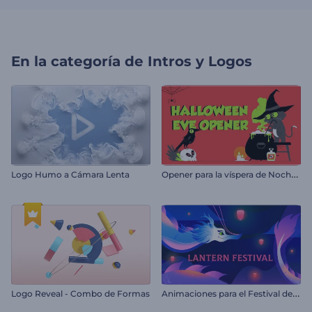
En la categoría de
Intros y Logos
O
pener para la víspera de Noche de Brujas
Logo Humo a Cámara Lenta
A
nimaciones para el Festival de los Faroles
Logo Reveal - Combo de Formas