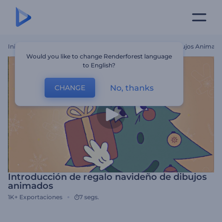
Inicio
Plantillas
Introducción De Regalo Navideño De Dibujos Animad
Would you like to change Renderforest language
to English?
No, thanks
CHANGE
Introducción de regalo navideño de dibujos
animados
1K+
Exportaciones
7 segs.