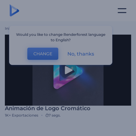
Inicio
Plantillas
Animación De Logo Cromático
Would you like to change Renderforest language
to English?
No, thanks
CHANGE
Animación de Logo Cromático
1K+
Exportaciones
7 segs.