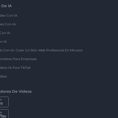
 De IA
deo Con IA
nes Con IA
 Con IA
on IA
b Con IA: Crear Un Sitio Web Profesional En Minutos
ombres Para Empresas
deos IA Para TikTok
deas
dores De Videos