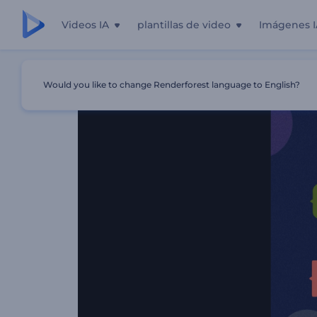
Videos IA
plantillas de video
Imágenes I
Inicio
Plantillas
Animación Del Cinco De Mayo
Would you like to change Renderforest language to English?