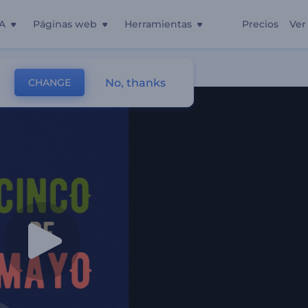
A
Páginas web
Herramientas
Precios
Ver
No, thanks
CHANGE