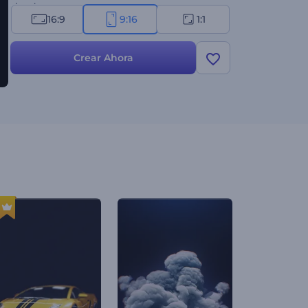
ahora!
16:9
9:16
1:1
Crear Ahora