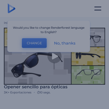
Inicio
Plantillas
Opener Sencillo Para Ópticas
Would you like to change Renderforest language
to English?
No, thanks
CHANGE
Opener sencillo para ópticas
3K+
Exportaciones
10 segs.