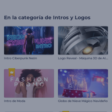
En la categoría de
Intros y Logos
L
ogo Reveal - Máquina 3D de Alta Tecnología
Intro Ciberpunk Neón
Intro de Moda
Globo de Nieve Mágico Navideño