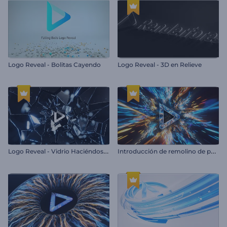
Logo Reveal - Bolitas Cayendo
Logo Reveal - 3D en Relieve
L
ogo Reveal - Vidrio Haciéndose Añicos
I
ntroducción de remolino de partículas brillantes