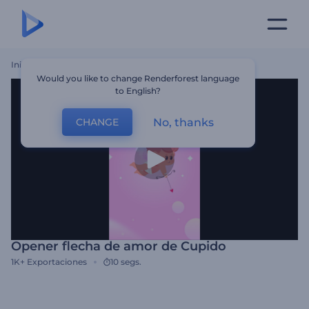
Inicio
Plantillas
Opener Flecha De Amor De Cupido
Would you like to change Renderforest language
to English?
No, thanks
CHANGE
Opener flecha de amor de Cupido
1K+
Exportaciones
10 segs.