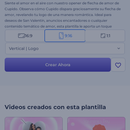
Siente el amor en el aire con nuestro opener de flecha de amor de
Cupido. Observa cómo Cupido dispara graciosamente su flecha de
amor, revelando tu logo de una manera romántica. Ideal para
deseos de San Valentín, anuncios encantadores o cualquier
contenido temático de amor, esta plantilla le aporta un toque
encantador a tus proyectos. Personalízala con tu logo, escribe tus
16:9
9:16
1:1
textos sinceros y elige la música de fondo perfecta para hacer que
tu mensaje de San Valentín sea realmente especial. Crea ahora y
Vertical | Logo
arranca una sonrisa en los rostros de los espectadores.
Crear Ahora
Videos creados con esta plantilla