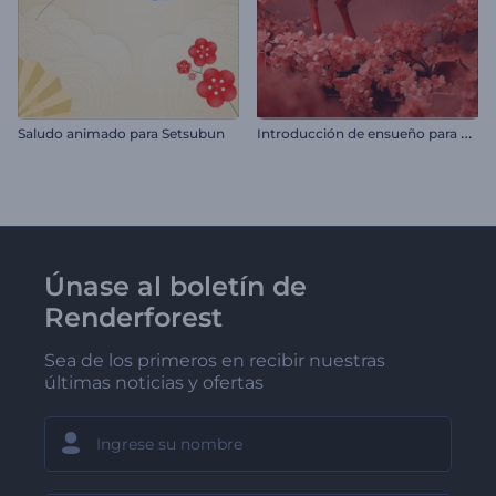
I
ntroducción de ensueño para el Año Nuevo chino
Saludo animado para Setsubun
Únase al boletín de
Renderforest
Sea de los primeros en recibir nuestras
últimas noticias y ofertas