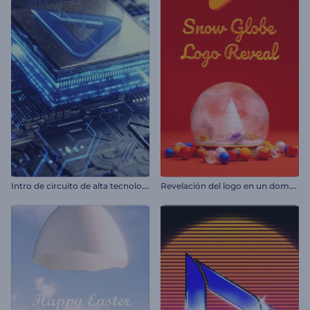
I
ntro de circuito de alta tecnología
R
evelación del logo en un domo de nieve