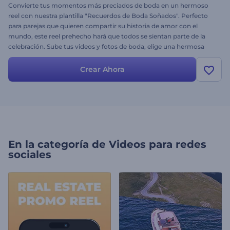
Convierte tus momentos más preciados de boda en un hermoso
reel con nuestra plantilla "Recuerdos de Boda Soñados". Perfecto
para parejas que quieren compartir su historia de amor con el
mundo, este reel prehecho hará que todos se sientan parte de la
celebración. Sube tus videos y fotos de boda, elige una hermosa
canción y crea un encantador reel para mantener vivos tus
recuerdos de boda para siempre. ¡Empieza a crear ahora!
Crear Ahora
En la categoría de
Videos para redes
sociales