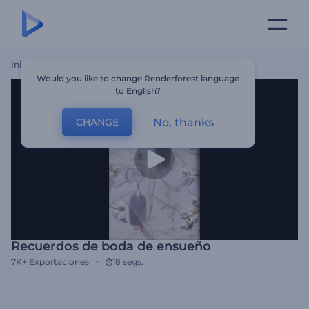
Inicio
Plantillas
Recuerdos De Boda De Ensueño
Would you like to change Renderforest language
to English?
No, thanks
CHANGE
Recuerdos de boda de ensueño
7K+
Exportaciones
18 segs.