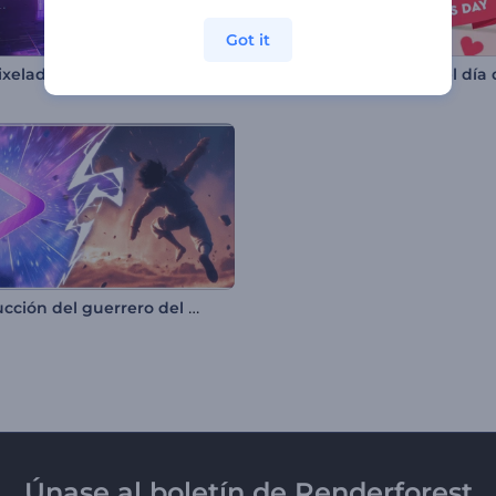
Got it
Pixelada en 3D
Introducción del guerrero del anime
Únase al boletín de Renderforest