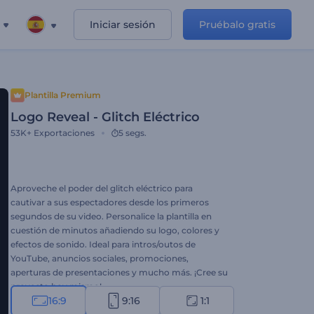
Iniciar sesión
Pruébalo gratis
Plantilla Premium
Logo Reveal - Glitch Eléctrico
53K+
Exportaciones
5 segs.
Aproveche el poder del glitch eléctrico para
cautivar a sus espectadores desde los primeros
segundos de su video. Personalice la plantilla en
cuestión de minutos añadiendo su logo, colores y
efectos de sonido. Ideal para intros/outos de
YouTube, anuncios sociales, promociones,
aperturas de presentaciones y mucho más. ¡Cree su
proyecto hoy mismo!
16:9
9:16
1:1