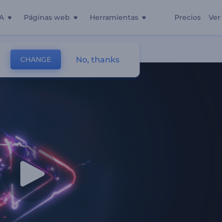
A
Páginas web
Herramientas
Precios
Ver
No, thanks
CHANGE