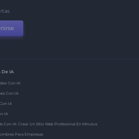
ertas
nirse
 De IA
deo Con IA
nes Con IA
 Con IA
on IA
b Con IA: Crear Un Sitio Web Profesional En Minutos
ombres Para Empresas