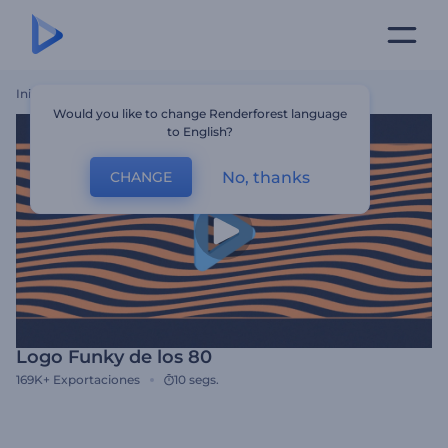
Inicio
Plantillas
Logo Funky De Los 80
Would you like to change Renderforest language
to English?
No, thanks
CHANGE
Logo Funky de los 80
169K+
Exportaciones
10 segs.