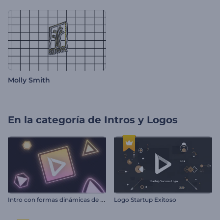
Molly Smith
En la categoría de
Intros y Logos
I
ntro con formas dinámicas de neón
Logo Startup Exitoso