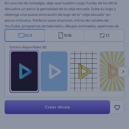
En una ola de nostalgia, deje que nuestro Logo Funky de los 80 le
devuelva un poco la genialidad de la vieja escuela. Suba su logo y
obtenga una suave animación de logo de la "vieja escuela" en
pocos minutos. Perfecto para anuncios, intros de canales de
YouTube, programas de televisión, dibujos animados, aperturas de
películas y mucho más. ¡Adopte este estilo funky y cree la
16:9
9:16
1:1
animación de su logo hoy mismo!
Estilos disponibles
(8)
Crear Ahora