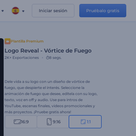
Iniciar sesión
Pruébalo gratis
Plantilla Premium
Logo Reveal - Vórtice de Fuego
2K+
Exportaciones
8 segs.
Dele vida a su logo con un diseño de vórtice de
fuego, que despierte el interés. Seleccione la
animación de fuego que desee, edítela con su logo,
texto, voz en off y audio. Use para intros de
YouTube, escenas finales, videos promocionales y
más proyectos. ¡Pruebe gratis ahora!
16:9
9:16
1:1