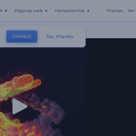
A
Páginas web
Herramientas
Precios
Ver
No, thanks
CHANGE