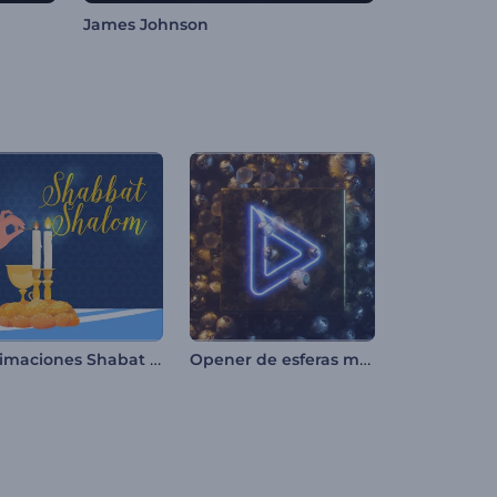
James Johnson
Animaciones Shabat Shalom
Opener de esferas metálicas