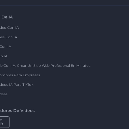
 De IA
deo Con IA
nes Con IA
 Con IA
on IA
b Con IA: Crear Un Sitio Web Profesional En Minutos
ombres Para Empresas
deos IA Para TikTok
deas
dores De Videos