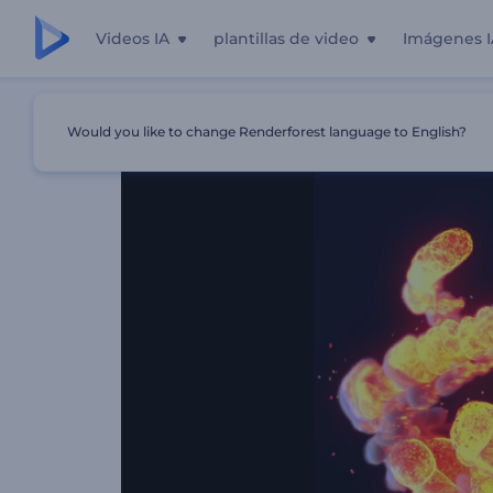
Videos IA
plantillas de video
Imágenes I
Inicio
Plantillas
Logo Reveal - Vórtice De Fuego
Would you like to change Renderforest language to English?