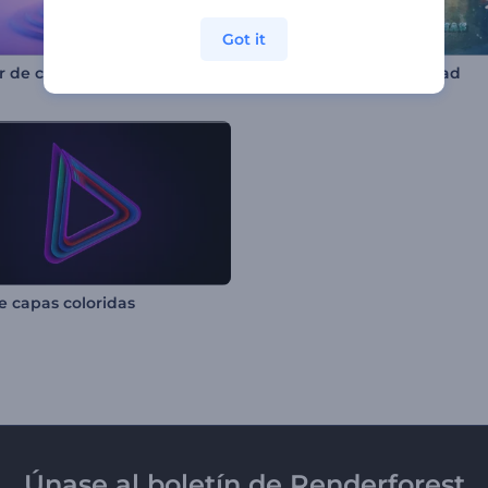
Got it
Opener de cristal para Ramadán
Intro - Saludo de Navidad
de capas coloridas
Únase al boletín de Renderforest