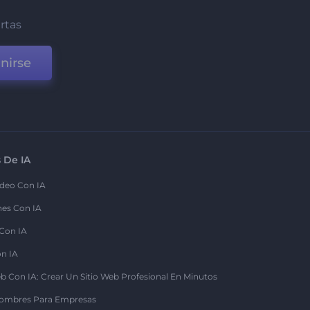
ertas
nirse
 De IA
deo Con IA
nes Con IA
 Con IA
on IA
b Con IA: Crear Un Sitio Web Profesional En Minutos
ombres Para Empresas