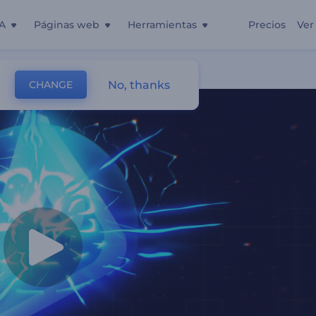
A
Páginas web
Herramientas
Precios
Ver
No, thanks
CHANGE