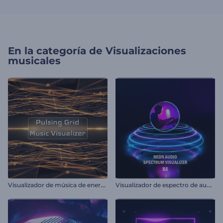
En la categoría de
Visualizaciones
musicales
V
isualizador de música de energía pulsante
V
isualizador de espectro de audio neón