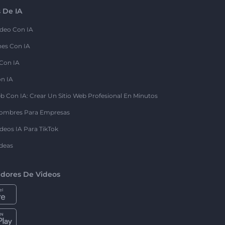
 De IA
deo Con IA
nes Con IA
 Con IA
on IA
b Con IA: Crear Un Sitio Web Profesional En Minutos
ombres Para Empresas
deos IA Para TikTok
deas
dores De Videos