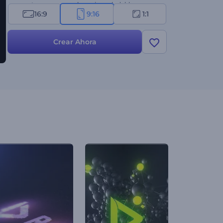
comparta su amor por la cocina saludable.
16:9
9:16
1:1
¡Pruébalo ahora!
Crear Ahora