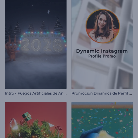
I
ntro - Fuegos Artificiales de Año Nuevo de Rendy
P
romoción Dinámica de Perfil de Instagram