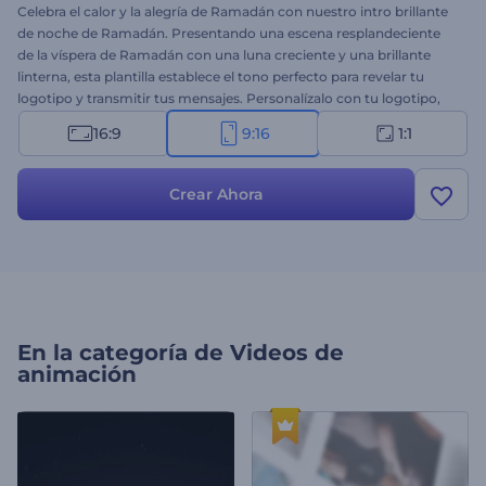
Celebra el calor y la alegría de Ramadán con nuestro intro brillante
de noche de Ramadán. Presentando una escena resplandeciente
de la víspera de Ramadán con una luna creciente y una brillante
linterna, esta plantilla establece el tono perfecto para revelar tu
logotipo y transmitir tus mensajes. Personalízalo con tu logotipo,
escribe tus mensajes festivos y agrega una pista de música de
16:9
9:16
1:1
fondo para completar la atmósfera alegre. Perfecto para videos de
saludos, invitaciones de vacaciones, videos promocionales,
abridores de presentaciones festivas y más. ¡Crea ahora y difunde el
Crear Ahora
espíritu de Ramadán!
En la categoría de
Videos de
animación