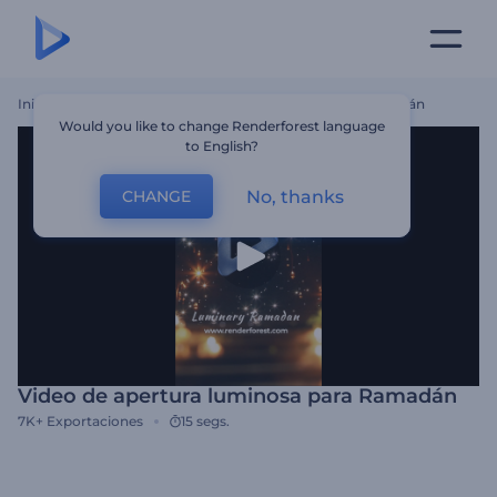
Inicio
Plantillas
Video De Apertura Luminosa Para Ramadán
Would you like to change Renderforest language
to English?
No, thanks
CHANGE
Video de apertura luminosa para Ramadán
7K+
Exportaciones
15 segs.