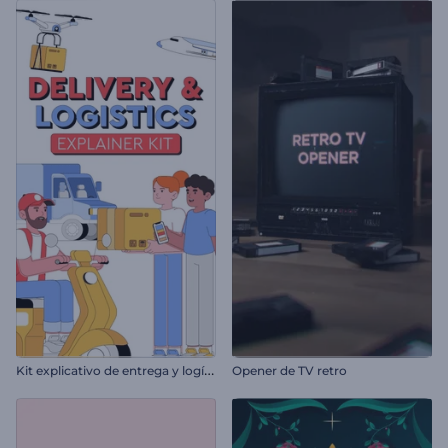
K
it explicativo de entrega y logística
Opener de TV retro