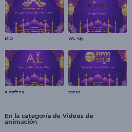
DIO
Workiy
ajerıfhna
toozo
En la categoría de
Videos de
animación