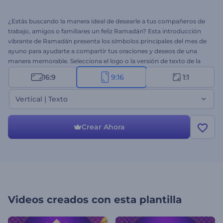
¿Estás buscando la manera ideal de desearle a tus compañeros de
trabajo, amigos o familiares un feliz Ramadán? Esta introducción
vibrante de Ramadán presenta los símbolos principales del mes de
ayuno para ayudarte a compartir tus oraciones y deseos de una
manera memorable. Selecciona el logo o la versión de texto de la
plantilla, escribe tus cálidos mensajes de alegría, unidad y paz en la
16:9
9:16
1:1
vida, y espera unos minutos para obtener tu saludo en video por
Ramadán. Con sus colores vibrantes y su apariencia temática, esta
Vertical | Texto
plantilla de video seguramente hará que las celebraciones con tus
seres queridos en esta fecha especial sean únicas. Utilízalo para
saludos por esta festividad, comerciales de televisión de Ramadán,
Crear Ahora
invitaciones a celebraciones y muchas opciones más. ¡Pruébalo
ahora!
Videos creados con esta plantilla