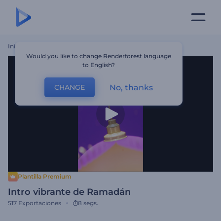
Inicio
Plantillas
Intro Vibrante De Ramadán
Would you like to change Renderforest language
to English?
No, thanks
CHANGE
Plantilla Premium
Intro vibrante de Ramadán
517
Exportaciones
8 segs.