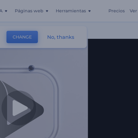
A
Páginas web
Herramientas
Precios
Ver
No, thanks
CHANGE