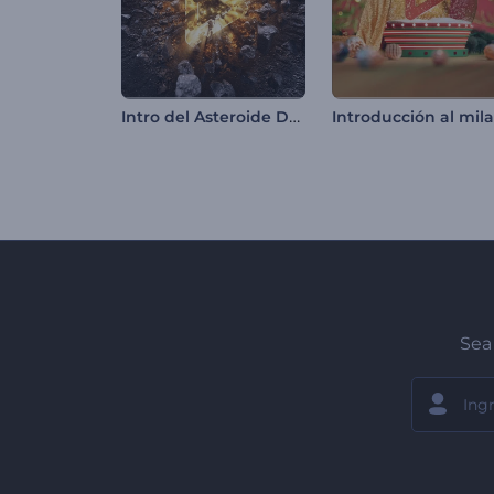
Intro del Asteroide Destructor
Sea 