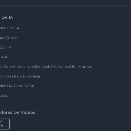
 De IA
deo Con IA
nes Con IA
 Con IA
on IA
b Con IA: Crear Un Sitio Web Profesional En Minutos
ombres Para Empresas
deos IA Para TikTok
deas
dores De Videos