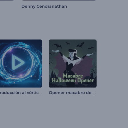
Denny Cendranathan
Introducción al vórtice energético
Opener macabro de Halloween