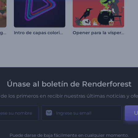
Introducción al milagro de la bola de nieve
Intro de capas coloridas
Opener para la víspera de Noche de Brujas
Únase al boletín de Renderforest
de los primeros en recibir nuestras últimas noticias y of
U
Puede darse de baja fácilmente en cualquier momento.