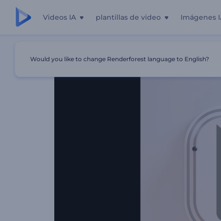
Videos IA
plantillas de video
Imágenes I
Inicio
Plantillas
Logo Rotativo Minimalista
Would you like to change Renderforest language to English?