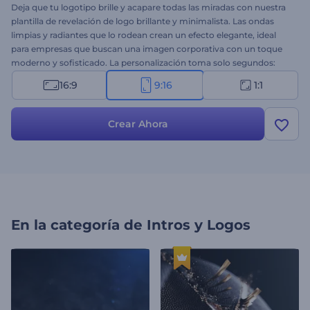
Deja que tu logotipo brille y acapare todas las miradas con nuestra
plantilla de revelación de logo brillante y minimalista. Las ondas
limpias y radiantes que lo rodean crean un efecto elegante, ideal
para empresas que buscan una imagen corporativa con un toque
moderno y sofisticado. La personalización toma solo segundos:
sube tu logotipo, añade tu eslogan y completa el video con una
16:9
9:16
1:1
pista musical rítmica de fondo. ¡Comienza a crear ahora y eleva tu
marca con una revelación de logotipo inolvidable!
Crear Ahora
En la categoría de
Intros y Logos