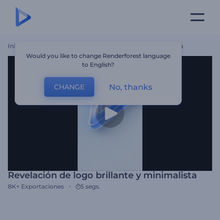
Inicio
Plantillas
Revelación De Logo Brillante Y Minimalista
Would you like to change Renderforest language
to English?
No, thanks
CHANGE
Revelación de logo brillante y minimalista
8K+
Exportaciones
5 segs.