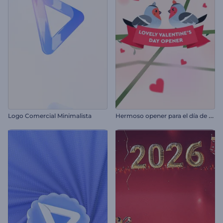
H
ermoso opener para el día de San Valentín
Logo Comercial Minimalista