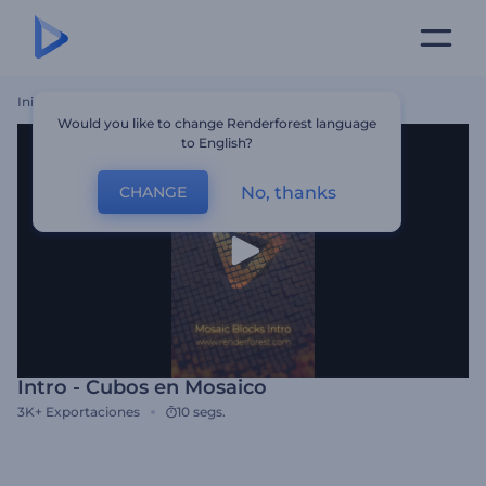
Inicio
Plantillas
Intro - Cubos En Mosaico
Would you like to change Renderforest language
to English?
No, thanks
CHANGE
Intro - Cubos en Mosaico
3K+
Exportaciones
10 segs.