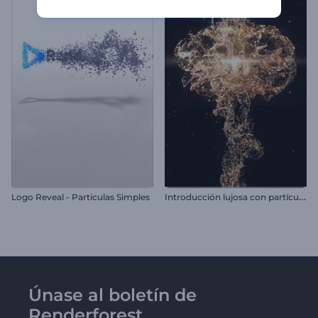
I
ntroducción lujosa con partículas doradas
Logo Reveal - Particulas Simples
Únase al boletín de
Renderforest