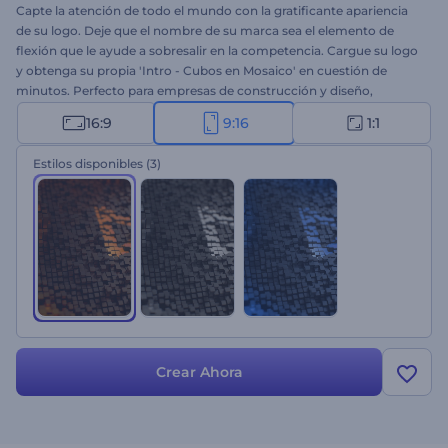
Capte la atención de todo el mundo con la gratificante apariencia
de su logo. Deje que el nombre de su marca sea el elemento de
flexión que le ayude a sobresalir en la competencia. Cargue su logo
y obtenga su propia 'Intro - Cubos en Mosaico' en cuestión de
minutos. Perfecto para empresas de construcción y diseño,
presentaciones corporativas, anuncios de TV, ¡y mucho más!
16:9
9:16
1:1
Canalice su perfeccionismo y dirija el camino de su marca hacia el
éxito. ¡Pruébelo ahora!
Estilos disponibles
(3)
Crear Ahora