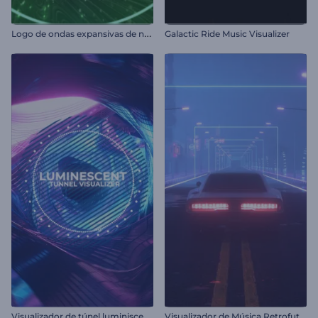
L
ogo de ondas expansivas de neón
Galactic Ride Music Visualizer
V
isualizador de túnel luminiscente
V
isualizador de Música Retrofuturista