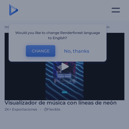
Inicio
Plantillas
Visualizador De Música Con Líneas De Neón
Would you like to change Renderforest language
to English?
No, thanks
CHANGE
Visualizador de música con líneas de neón
2K+
Exportaciones
Flexible