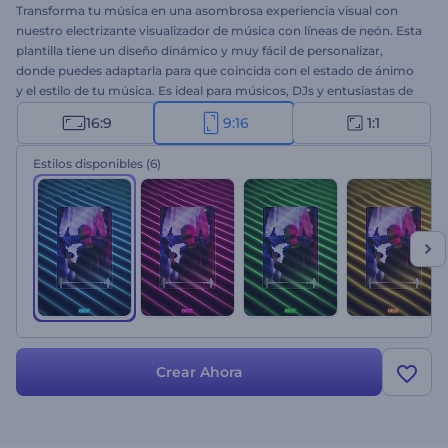
Transforma tu música en una asombrosa experiencia visual con
nuestro electrizante visualizador de música con líneas de neón. Esta
plantilla tiene un diseño dinámico y muy fácil de personalizar,
donde puedes adaptarla para que coincida con el estado de ánimo
y el estilo de tu música. Es ideal para músicos, DJs y entusiastas de
la música que quieran llevar su experiencia musical al siguiente
16:9
9:16
1:1
nivel. Sube la pista de audio, escribe el nombre del artista y
prepárate para dejar una impresión duradera en tu audiencia.
Estilos disponibles
(6)
¡Comienza a crear ahora y deja que las líneas de neón le den vida a
tu música!
Crear Ahora