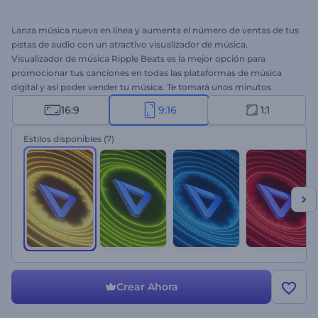
Lanza música nueva en línea y aumenta el número de ventas de tus
pistas de audio con un atractivo visualizador de música.
Visualizador de música Ripple Beats es la mejor opción para
promocionar tus canciones en todas las plataformas de música
digital y así poder vender tu música. Te tomará unos minutos
cargar tu pista, escribir el título de la canción y el nombre del artista
16:9
9:16
1:1
y obtener un visualizador de música moderno. Es perfecto para
lanzamientos de nuevas canciones, de álbumes, promociones de
Estilos disponibles
(7)
sencillos en YouTube y muchos proyectos más. ¡Pruébalo ahora!
Crear Ahora