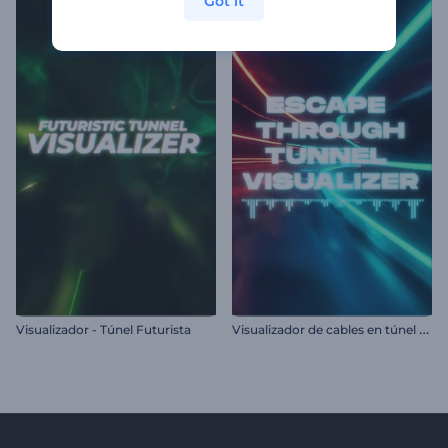
Got it
V
isualizador de cables en túnel de neón
Visualizador - Túnel Futurista