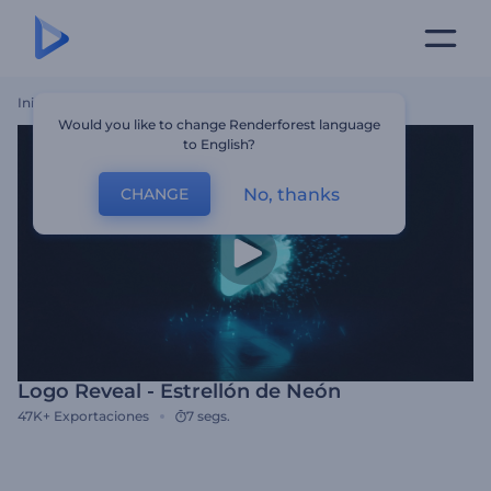
Inicio
Plantillas
Logo Reveal - Estrellón De Neón
Would you like to change Renderforest language
to English?
No, thanks
CHANGE
Logo Reveal - Estrellón de Neón
47K+
Exportaciones
7 segs.