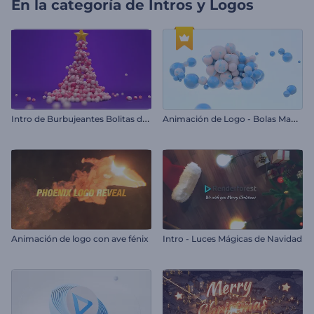
En la categoría de
Intros y Logos
I
ntro de Burbujeantes Bolitas de Navidad
A
nimación de Logo - Bolas Magnéticas
Animación de logo con ave fénix
Intro - Luces Mágicas de Navidad