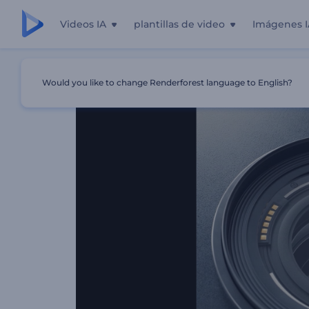
Videos IA
plantillas de video
Imágenes I
Inicio
Plantillas
Logo Reveal De Fotógrafo
Would you like to change Renderforest language to English?