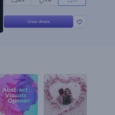
16:9
9:16
1:1
Crear Ahora