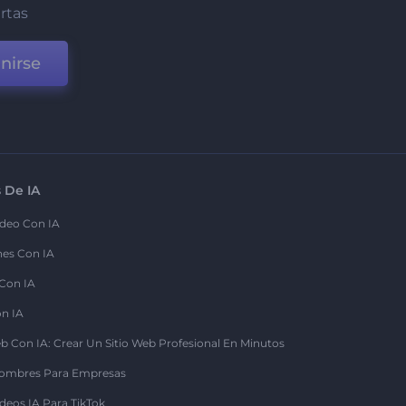
ertas
nirse
 De IA
deo Con IA
nes Con IA
 Con IA
on IA
b Con IA: Crear Un Sitio Web Profesional En Minutos
ombres Para Empresas
deos IA Para TikTok