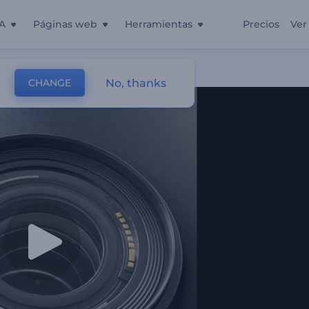
A
Páginas web
Herramientas
Precios
Ver
No, thanks
CHANGE