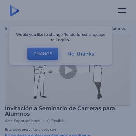
Inicio
Plantillas
Invitación A Seminario De Carreras Para Alumnos
Would you like to change Renderforest language
to English?
No, thanks
CHANGE
Invitación a Seminario de Carreras para
Alumnos
4M+
Exportaciones
Flexible
Este video preset fue creado con
Kit de Herramientas para Animación de Pizarra