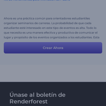
Ahora es una práctica común para orientadores estudiantiles
organizar seminarios de carreras. La probabilidad de que cada
estudiante esté interesado en este tipo de eventos es alta. Todo lo
que necesita es una manera efectiva y productiva de comunicar el
lugar y propósito de los eventos organizados a los estudiantes. Esta
historia preestablecida es perfecta para este propósito.
Simplemente cambie la fecha y el lugar para modificar un poco el
Crear Ahora
guión y su video de invitación para seminarios de carrera estará listo
con un esfuerzo mínimo y gran contenido.
Únase al boletín de
Renderforest