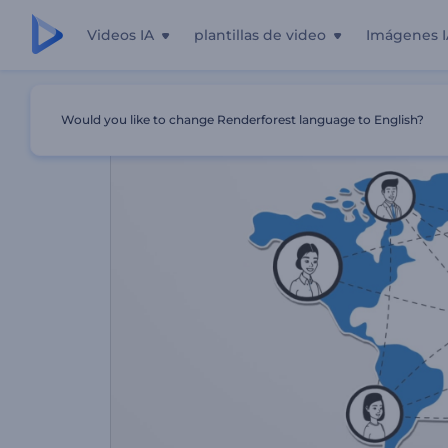
Videos IA
plantillas de video
Imágenes I
Inicio
Plantillas
Presentación Animada De Compañía
Would you like to change Renderforest language to English?