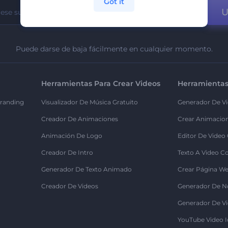
Got it
U
Puede darse de baja fácilmente en cualquier momento.
Herramientas Para Crear Videos
Herramientas
randing
Visualizador De Música Gratuito
Generador De Vi
Creador De Animaciones
Crear Animacio
Animación De Logo
Editor De Video
Creador De Intro
Texto A Video C
Generador De Texto Animado
Crear Página We
Creador De Videos
Generador De N
Generador De Vi
YouTube Video I