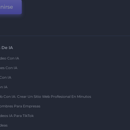
nirse
 De IA
deo Con IA
nes Con IA
 Con IA
on IA
b Con IA: Crear Un Sitio Web Profesional En Minutos
ombres Para Empresas
deos IA Para TikTok
deas