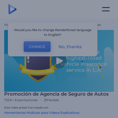
Inicio
Plantillas
Promoción De Agencia De Seguro De Autos
Would you like to change Renderforest language
to English?
No, thanks
CHANGE
Promoción de Agencia de Seguro de Autos
722K+
Exportaciones
Flexible
Este video preset fue creado con
Herramientas Multiuso para Videos Explicativos