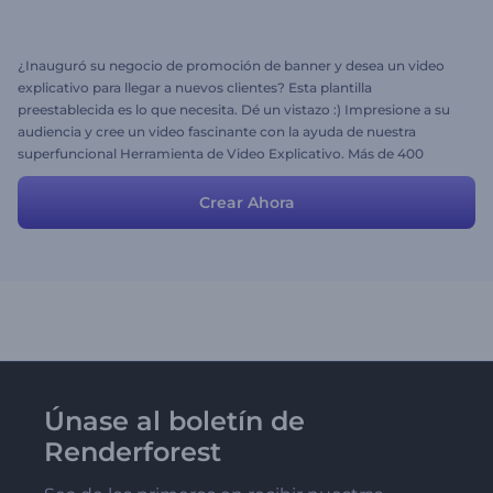
¿Inauguró su negocio de promoción de banner y desea un video
explicativo para llegar a nuevos clientes? Esta plantilla
preestablecida es lo que necesita. Dé un vistazo :) Impresione a su
audiencia y cree un video fascinante con la ayuda de nuestra
superfuncional Herramienta de Video Explicativo. Más de 400
escenas interactivas, incluido caracteres, distintos elementos,
tipografía cinética, contenedores de fotos y videos y más.
Crear Ahora
Únase al boletín de
Renderforest