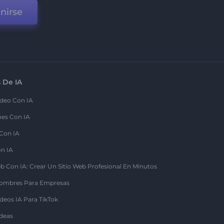
nirse
 De IA
deo Con IA
nes Con IA
 Con IA
on IA
b Con IA: Crear Un Sitio Web Profesional En Minutos
ombres Para Empresas
deos IA Para TikTok
deas