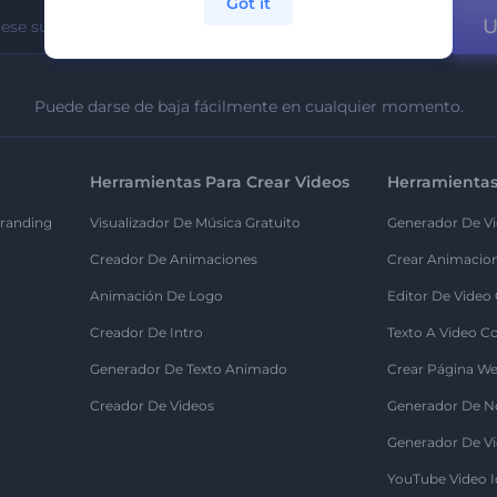
Got it
U
Puede darse de baja fácilmente en cualquier momento.
Herramientas Para Crear Videos
Herramientas
randing
Visualizador De Música Gratuito
Generador De Vi
Creador De Animaciones
Crear Animacio
Animación De Logo
Editor De Video
Creador De Intro
Texto A Video C
Generador De Texto Animado
Crear Página We
Creador De Videos
Generador De N
Generador De Vi
YouTube Video I