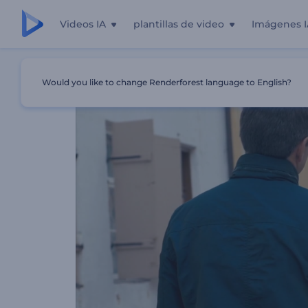
Videos IA
plantillas de video
Imágenes I
Inicio
Plantillas
10 Mejores Ideas Para El Día De San Val
Would you like to change Renderforest language to English?