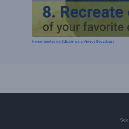
Este video preset fue creado con
Herramientas de Edición para Videos Broadcast
Sea 