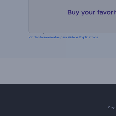
Este video preset fue creado con
Kit de Herramientas para Videos Explicativos
Sea 