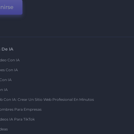
nirse
 De IA
deo Con IA
nes Con IA
 Con IA
on IA
b Con IA: Crear Un Sitio Web Profesional En Minutos
ombres Para Empresas
deos IA Para TikTok
deas