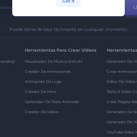
Got it
U
Puede darse de baja fácilmente en cualquier momento.
Herramientas Para Crear Videos
Herramientas
randing
Visualizador De Música Gratuito
Generador De Vi
Creador De Animaciones
Crear Animacio
Animación De Logo
Editor De Video
Creador De Intro
Texto A Video C
Generador De Texto Animado
Crear Página We
Creador De Videos
Generador De N
Generador De Vi
YouTube Video I