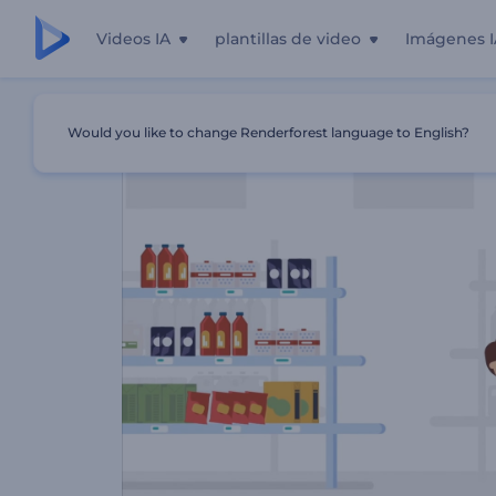
Videos IA
plantillas de video
Imágenes I
Inicio
Plantillas
Gran Oferta En La Tienda
Would you like to change Renderforest language to English?