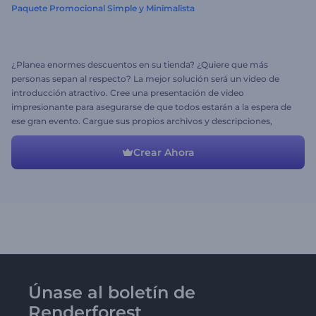
Paquete Promocional Simple y Minimalista
¿Planea enormes descuentos en su tienda? ¿Quiere que más
personas sepan al respecto? La mejor solución será un video de
introducción atractivo. Cree una presentación de video
impresionante para asegurarse de que todos estarán a la espera de
ese gran evento. Cargue sus propios archivos y descripciones,
complete la escena con música festiva, diviértase y disfrute el
resultado.
Crear Ahora
Únase al boletín de
Renderforest