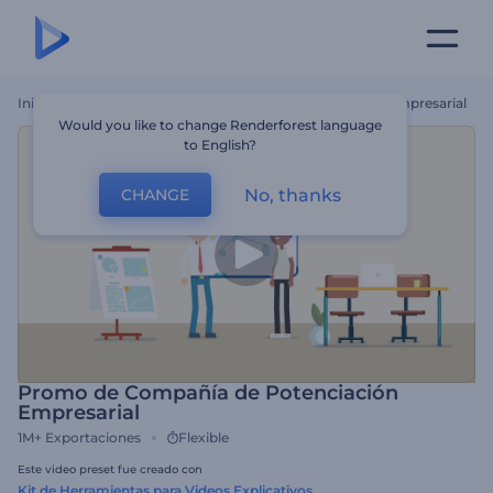
Inicio
Plantillas
Promo De Compañía De Potenciación Empresarial
Would you like to change Renderforest language
to English?
No, thanks
CHANGE
Promo de Compañía de Potenciación
Empresarial
1M+
Exportaciones
Flexible
Este video preset fue creado con
Kit de Herramientas para Videos Explicativos