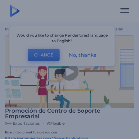
Inicio
Plantillas
Promoción De Centro De Soporte Empresarial
Would you like to change Renderforest language
to English?
No, thanks
CHANGE
Promoción de Centro de Soporte
Empresarial
1M+
Exportaciones
Flexible
Este video preset fue creado con
Kit de Herramientas para Videos Explicativos