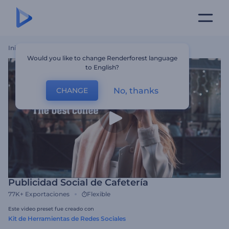
Inicio
Plantillas
Publicidad Social De Cafetería
Would you like to change Renderforest language
to English?
No, thanks
CHANGE
Publicidad Social de Cafetería
77K+
Exportaciones
Flexible
Este video preset fue creado con
Kit de Herramientas de Redes Sociales