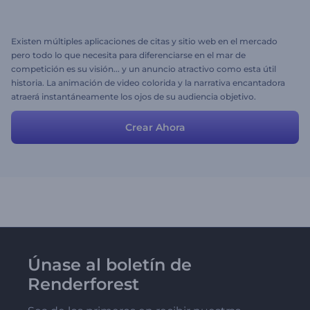
Existen múltiples aplicaciones de citas y sitio web en el mercado
pero todo lo que necesita para diferenciarse en el mar de
competición es su visión... y un anuncio atractivo como esta útil
historia. La animación de video colorida y la narrativa encantadora
atraerá instantáneamente los ojos de su audiencia objetivo.
¡Simplemente añada un poco de su toque creativo, detalles
personalizados y listo!
Crear Ahora
Únase al boletín de
Renderforest