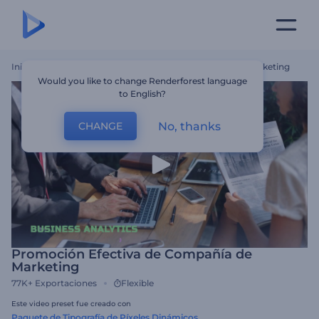
Inicio
Plantillas
Promoción Efectiva De Compañía De Marketing
Would you like to change Renderforest language
to English?
No, thanks
CHANGE
Promoción Efectiva de Compañía de
Marketing
77K+
Exportaciones
Flexible
Este video preset fue creado con
Paquete de Tipografía de Píxeles Dinámicos