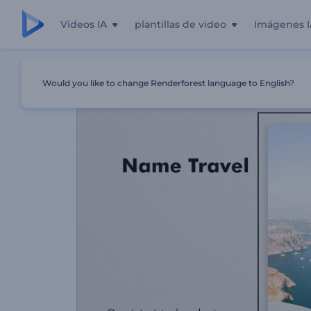
Videos IA
plantillas de video
Imágenes I
Inicio
Plantillas
Promoción Efectiva De Agencia De Via
Would you like to change Renderforest language to English?