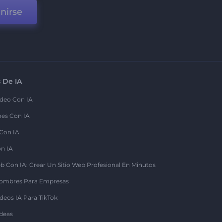
nirse
 De IA
deo Con IA
nes Con IA
 Con IA
on IA
b Con IA: Crear Un Sitio Web Profesional En Minutos
ombres Para Empresas
deos IA Para TikTok
deas