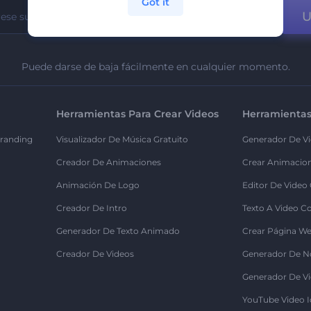
Got it
U
Puede darse de baja fácilmente en cualquier momento.
Herramientas Para Crear Videos
Herramientas
randing
Visualizador De Música Gratuito
Generador De Vi
Creador De Animaciones
Crear Animacio
Animación De Logo
Editor De Video
Creador De Intro
Texto A Video C
Generador De Texto Animado
Crear Página We
Creador De Videos
Generador De N
Generador De Vi
YouTube Video I