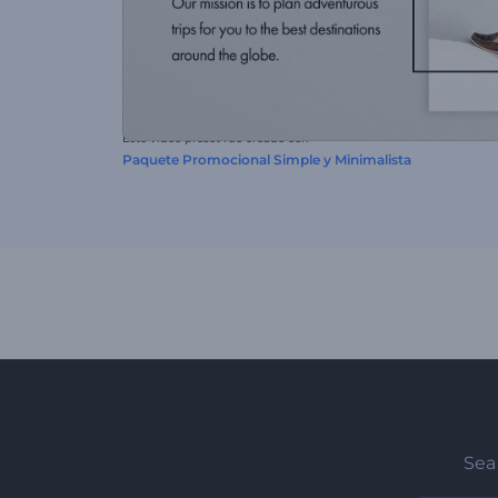
Este video preset fue creado con
Paquete Promocional Simple y Minimalista
Sea 