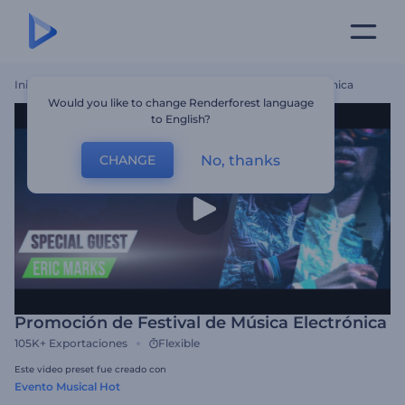
Inicio
Plantillas
Promoción De Festival De Música Electrónica
Would you like to change Renderforest language
to English?
No, thanks
CHANGE
Promoción de Festival de Música Electrónica
105K+
Exportaciones
Flexible
Este video preset fue creado con
Evento Musical Hot