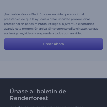
¡Festival de Música Electrónica es un video promocional
preestablecido que le ayudará a crear un video promocional
profesional en pocos minutos! Atraiga a la juventud electrónica
usando esta promoción única. Simplemente edite el texto, cargue
sus imágenes/videos y sorprenda a todos con un video
promocional atractivo. ¡Pruébelo ahora y sienta el ritmo de la mejor
fiesta de todas!
Crear Ahora
Únase al boletín de
Renderforest